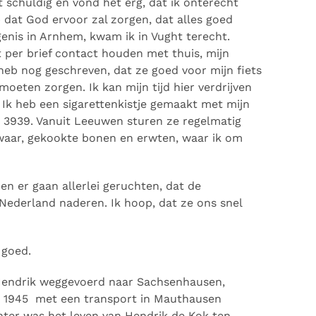
t schuldig en vond het erg, dat ik onterecht
p dat God ervoor zal zorgen, dat alles goed
nis in Arnhem, kwam ik in Vught terecht.
t per brief contact houden met thuis, mijn
 heb nog geschreven, dat ze goed voor mijn fiets
oeten zorgen. Ik kan mijn tijd hier verdrijven
Ik heb een sigarettenkistje gemaakt met mijn
3939. Vanuit Leeuwen sturen ze regelmatig
waar, gekookte bonen en erwten, waar ik om
en er gaan allerlei geruchten, dat de
Nederland naderen. Ik hoop, dat ze ons snel
 goed.
Hendrik weggevoerd naar Sachsenhausen,
ri 1945 met een transport in Mauthausen
ter was het leven van Hendrik de Kok ten