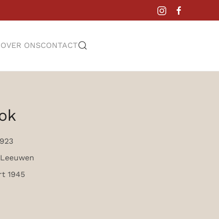
L
OVER ONS
CONTACT
ok
1923
 Leeuwen
rt 1945