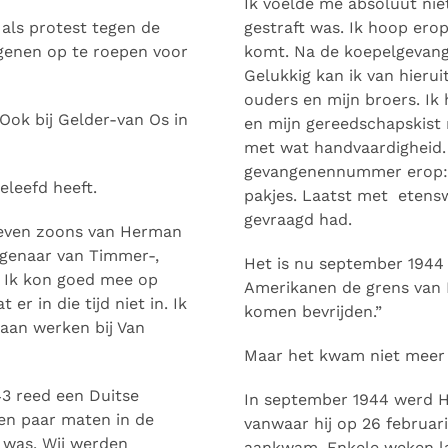
Ik voelde me absoluut nie
t als protest tegen de
gestraft was. Ik hoop ero
genen op te roepen voor
komt. Na de koepelgevange
Gelukkig kan ik van hierui
ouders en mijn broers. Ik
Ook bij Gelder-van Os in
en mijn gereedschapskist m
met wat handvaardigheid. 
gevangenennummer erop: 
eleefd heeft.
pakjes. Laatst met etens
gevraagd had.
 zeven zoons van Herman
igenaar van Timmer-,
Het is nu september 1944 
 Ik kon goed mee op
Amerikanen de grens van 
er in die tijd niet in. Ik
komen bevrijden.”
aan werken bij Van
Maar het kwam niet meer
43 reed een Duitse
In september 1944 werd 
en paar maten in de
vanwaar hij op 26 februa
 was. Wij werden
aankwam. Enkele weken la