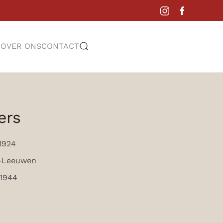
L
OVER ONS
CONTACT
ers
1924
n-Leeuwen
 1944