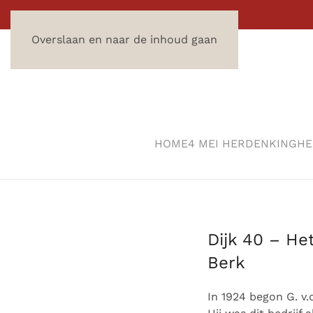
Overslaan en naar de inhoud gaan
HOME
4 MEI HERDENKING
HE
Dijk 40 – He
Berk
In 1924 begon G. v.