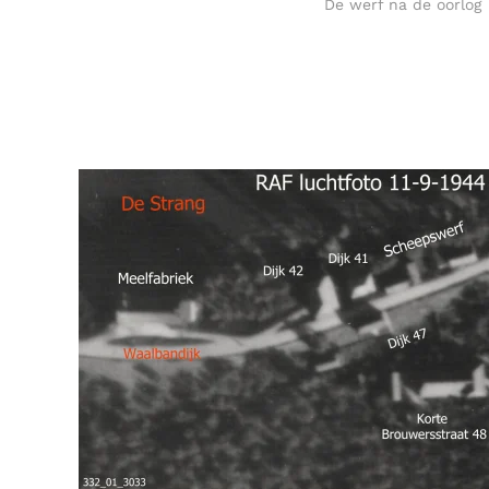
De werf na de oorlog