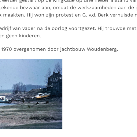
 al eerder gestart op de Ringkade op drie meter afstand v
e tekende bezwaar aan, omdat de werkzaamheden aan de ij
k maakten. Hij won zijn protest en G. v.d. Berk verhuisde n
bedrijf van vader na de oorlog voortgezet. Hij trouwde me
en geen kinderen.
in 1970 overgenomen door jachtbouw Woudenberg.