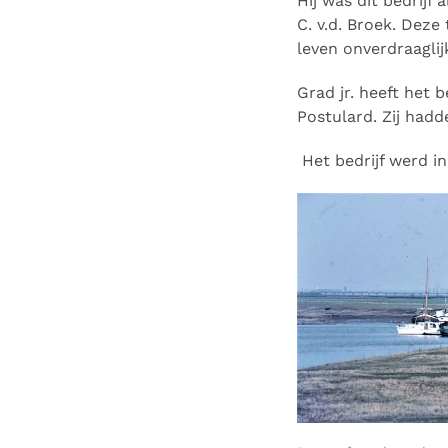
Hij was dit bedrijf
C. v.d. Broek. Dez
leven onverdraaglij
Grad jr. heeft het 
Postulard.
Zij hadd
Het bedrijf werd 