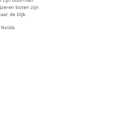
an zijn buurman
zeren boten zijn
aar de Dijk.
t Nolda