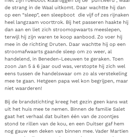
met zijn roeiboot klaarliggen bij de “puntwerd”, waar
de strang in de Waal uitkomt. Daar wachtte hij dan
op een “sleep”, een sleepboot die vijf of zes rijnaken
heel langzaam voorttrok. Bij het passeren haakte hij
dan aan en liet zich stroomopwaarts meeslepen,
terwijl hij zijn waren te koop aanbood. Zo voer hij
mee in de richting Druten. Daar wachtte hij op een
stroomafwaarts gaande sleep om zo weer, al
handelend, in Beneden-Leeuwen te geraken. Toen
zoon Jan 5 á 6 jaar oud was, verstopte hij zich wel
eens tussen de handelswaar om zo als verstekeling
mee te gaan. Hetgeen papa wel kon begrijpen, maar
niet waarderen!
Bij de brandstichting kreeg het gezin geen kans wat
uit het huis mee te nemen. Binnen de familie Salet
gaat het verhaal dat buiten één van de zoontjes
stond te rillen van de kou, en een Duitser gaf hem
nog gauw een deken van binnen mee. Vader Martien