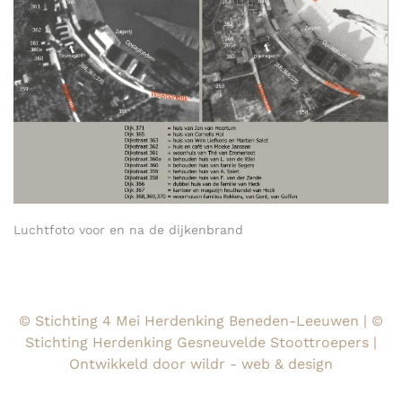
Luchtfoto voor en na de dijkenbrand
© Stichting 4 Mei Herdenking Beneden-Leeuwen | ©
Stichting Herdenking Gesneuvelde Stoottroepers |
Ontwikkeld door wildr - web & design