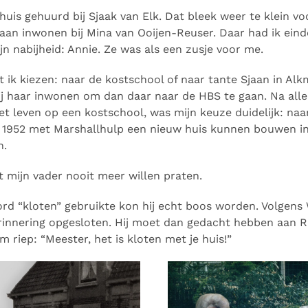
huis gehuurd bij Sjaak van Elk. Dat bleek weer te klein vo
an inwonen bij Mina van Ooijen-Reuser. Daar had ik einde
ijn nabijheid: Annie. Ze was als een zusje voor me.
ik kiezen: naar de kostschool of naar tante Sjaan in Alkm
bij haar inwonen om dan daar naar de HBS te gaan. Na alle
het leven op een kostschool, was mijn keuze duidelijk: naa
 in 1952 met Marshallhulp een nieuw huis kunnen bouwen i
n.
 mijn vader nooit meer willen praten.
rd “kloten” gebruikte kon hij echt boos worden. Volgens 
innering opgesloten. Hij moet dan gedacht hebben aan Rie
riep: “Meester, het is kloten met je huis!”