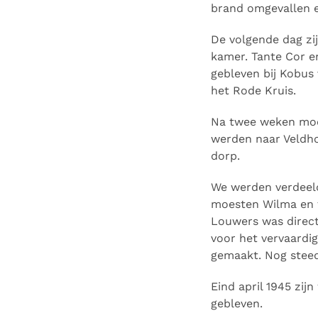
brand omgevallen e
De volgende dag zij
kamer. Tante Cor 
gebleven bij Kobus
het Rode Kruis.
Na twee weken moe
werden naar Veldho
dorp.
We werden verdeeld 
moesten Wilma en t
Louwers was direct
voor het vervaardi
gemaakt. Nog steed
Eind april 1945 zi
gebleven.