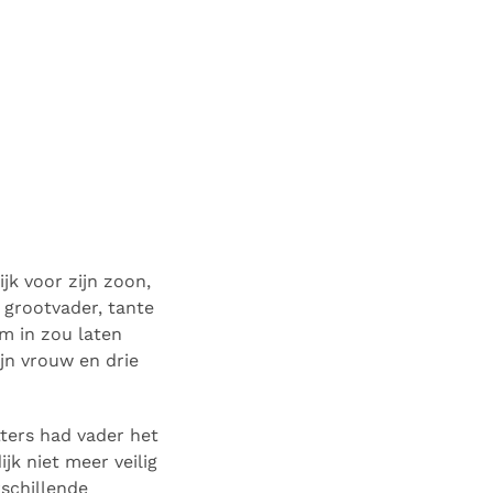
jk voor zijn zoon,
 grootvader, tante
em in zou laten
jn vrouw en drie
tters had vader het
k niet meer veilig
rschillende