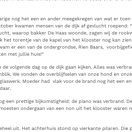
jarige nog het een en ander meegekregen van wat er toen 
oktober kwamen mensen van de dijk af gevlucht roepend:
Hucht, waarop bakker De Haas woonde, zagen wij de rookw
ik het torentje van de kapel van het klooster nog kan zien
kwam er een van de ondergrondse, Rien Baars, voorbijgefie
en met jullie huis!”
 de volgende dag op de dijk gaan kijken. Alles was verbran
blik. We vonden de overblijfselen van onze hond en onze 
glaswerk. Moeder had vlak voor de brand nog het een e
daar.
og een prettige bijkomstigheid: de piano was verbrand. De
 moesten ondergaan van een non uit het klooster waren n
heel uit. Het achterhuis stond op vierkante pilaren. Die pi