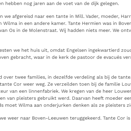
n hebben nog jaren aan de voet van de dijk gelegen.
n we afgereisd naar een tante in Mill. Vader, moeder, Har
en Wilma in een andere kamer. Tante Hermien was in Bov
 van Os in de Molenstraat. Wij hadden niets meer. We ontv
sten we het huis uit, omdat Engelsen ingekwartierd zo
ven gebracht, waar in de kerk de pastoor de evacués ver
over twee families, in dezelfde verdeling als bij de tante
ante Cor weer weg. Ze verzeilden toen bij de familie Lou
eur van een linnenfabriek. We kregen van de heer Louwers
gen van pleisters gebruikt werd. Daarvan heeft moeder ee
s moet Wilma aan onderjurken denken als ze pleisters zi
jn we weer naar Boven-Leeuwen teruggekeerd. Tante Cor is