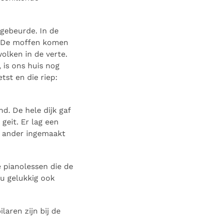
gebeurde. In de
 “De moffen komen
olken in de verte.
, is ons huis nog
tst en die riep:
d. De hele dijk gaf
geit. Er lag een
n ander ingemaakt
 pianolessen die de
u gelukkig ook
laren zijn bij de